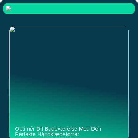
Optimér Dit Badeværelse Med Den
Perfekte Håndklædetørrer