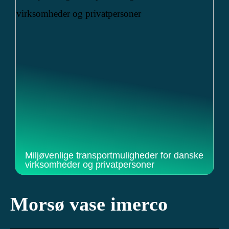
Miljøvenlige transportmuligheder for danske
virksomheder og privatpersoner
Morsø vase imerco