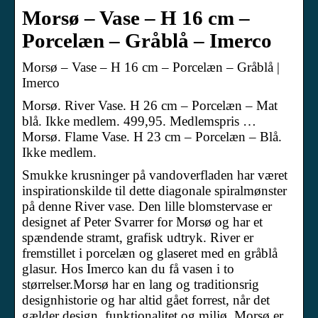
Morsø – Vase – H 16 cm –
Porcelæn – Gråblå – Imerco
Morsø – Vase – H 16 cm – Porcelæn – Gråblå |
Imerco
Morsø. River Vase. H 26 cm – Porcelæn – Mat
blå. Ikke medlem. 499,95. Medlemspris …
Morsø. Flame Vase. H 23 cm – Porcelæn – Blå.
Ikke medlem.
Smukke krusninger på vandoverfladen har været
inspirationskilde til dette diagonale spiralmønster
på denne River vase. Den lille blomstervase er
designet af Peter Svarrer for Morsø og har et
spændende stramt, grafisk udtryk. River er
fremstillet i porcelæn og glaseret med en gråblå
glasur. Hos Imerco kan du få vasen i to
størrelser.Morsø har en lang og traditionsrig
designhistorie og har altid gået forrest, når det
gælder design, funktionalitet og miljø. Morsø er