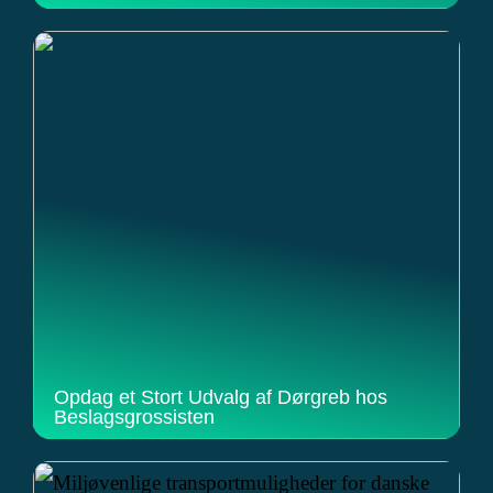
Opdag et Stort Udvalg af Dørgreb hos
Beslagsgrossisten