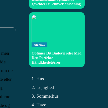
gaveideer til enhver anledning
TRENDS
, men
Optimér Dit Badeværelse Med
Den Perfekte
både
Håndklædetørrer
t om det
Hus
e eller
Lejlighed
ng
Sommerhus
oderne
Have
de og