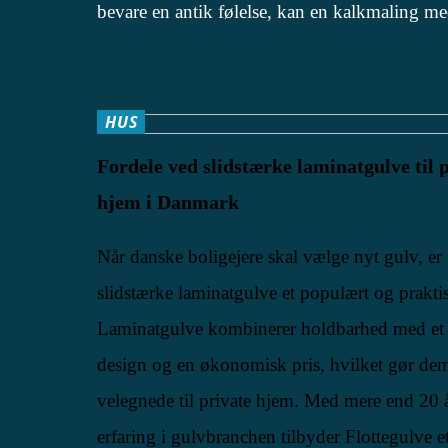
bevare en antik følelse, kan en kalkmaling me
HUS
Fordele ved slidstærke laminatgulve til 
hjem i Danmark
Når danske boligejere skal vælge nyt gulv, er
slidstærke laminatgulve et populært og prakti
Laminatgulve kombinerer holdbarhed med et 
design og en økonomisk pris, hvilket gør dem
velegnede til private hjem. Med mere end 20 
erfaring i gulvbranchen tilbyder Flottegulve e