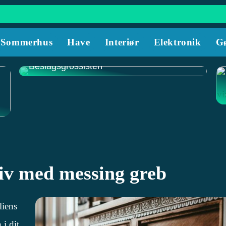
Sommerhus
Have
Interiør
Elektronik
Gø
Opdag et Stort Udvalg af Dørgreb hos
Beslagsgrossisten
liv med messing greb
liens
 i dit