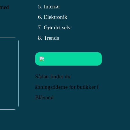
Interiør
 med
Elektronik
Gør det selv
Trends
Sådan finder du
åbningstiderne for butikker i
Blåvand
b