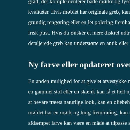
glød, der komplementerer både mørke og lyse 
kvaliteter. Hvis møblet har originale greb, k
grundig rengøring eller en let polering fremh
frisk pust. Hvis du ønsker et mere diskret ud
detaljerede greb kan understøtte en antik eller k
Ny farve eller opdateret ove
En anden mulighed for at give et arvestykke ny
en gammel stol eller en skænk kan få et helt 
at bevare træets naturlige look, kan en olieb
møblet har en mørk og tung fremtoning, kan e
afdæmpet farve kan være en måde at tilpasse arv