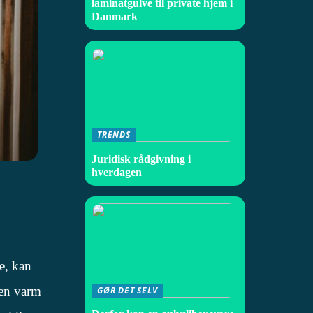
laminatgulve til private hjem i
Danmark
TRENDS
Juridisk rådgivning i
hverdagen
e, kan
 en varm
GØR DET SELV