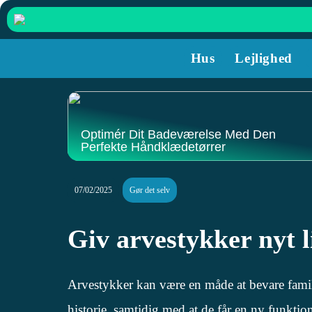
Hus
Lejlighed
Optimér Dit Badeværelse Med Den
Perfekte Håndklædetørrer
07/02/2025
Gør det selv
Giv arvestykker nyt 
Arvestykker kan være en måde at bevare fami
historie, samtidig med at de får en ny funktion