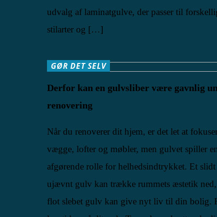
udvalg af laminatgulve, der passer til forskell
stilarter og […]
GØR DET SELV
Derfor kan en gulvsliber være gavnlig u
renovering
Når du renoverer dit hjem, er det let at fokuse
vægge, lofter og møbler, men gulvet spiller e
afgørende rolle for helhedsindtrykket. Et slidt 
ujævnt gulv kan trække rummets æstetik ned,
flot slebet gulv kan give nyt liv til din bolig