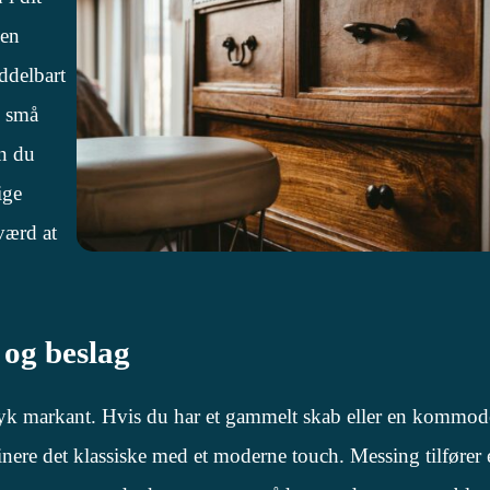
 en
ddelbart
e små
an du
ige
værd at
 og beslag
ryk markant. Hvis du har et gammelt skab eller en kommod
ere det klassiske med et moderne touch. Messing tilfører