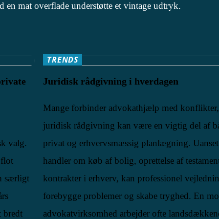
d en mat overflade understøtte et vintage udtryk.
TRENDS
private
Juridisk rådgivning i hverdagen
Mange forbinder advokathjælp med konflikter
juridisk rådgivning kan være en vigtig del af 
sk valg.
privat og erhvervsmæssig planlægning. Uanse
flot
handler om køb af bolig, oprettelse af testament
 særligt
kontrakter i erhverv, kan professionel vejledni
års
forebygge problemer og skabe tryghed. En m
t bredt
advokatvirksomhed arbejder ofte landsdækken