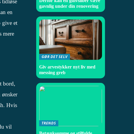
Derfor kan en gulvsliber være
 tidløse
gavnlig under din renovering
kan en
 give et
ns mere
GØR DET SELV
Giv arvestykker nyt liv med
messing greb
t bord,
u ønsker
sh. Hvis
TRENDS
du vil
Betænksomme og stilfulde