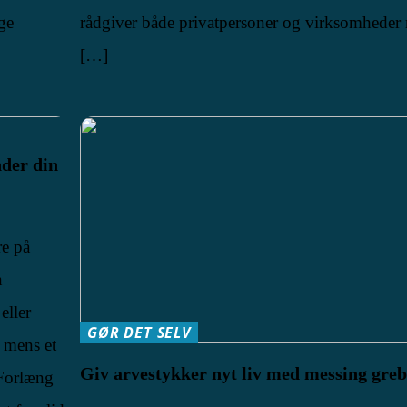
ige
rådgiver både privatpersoner og virksomheder
[…]
nder din
re på
n
eller
GØR DET SELV
 mens et
Giv arvestykker nyt liv med messing gre
. Forlæng