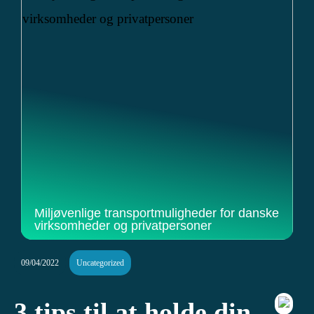
Miljøvenlige transportmuligheder for danske
virksomheder og privatpersoner
09/04/2022
Uncategorized
3 tips til at holde din