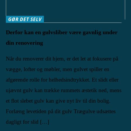
GØR DET SELV
Derfor kan en gulvsliber være gavnlig under
din renovering
Når du renoverer dit hjem, er det let at fokusere på
vægge, lofter og møbler, men gulvet spiller en
afgørende rolle for helhedsindtrykket. Et slidt eller
ujævnt gulv kan trække rummets æstetik ned, mens
et flot slebet gulv kan give nyt liv til din bolig.
Forlæng levetiden på dit gulv Trægulve udsættes
dagligt for slid […]