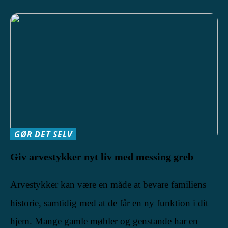
GØR DET SELV
Giv arvestykker nyt liv med messing greb
Arvestykker kan være en måde at bevare familiens
historie, samtidig med at de får en ny funktion i dit
hjem. Mange gamle møbler og genstande har en