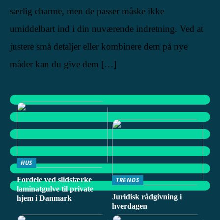
særlig charme, men de passer måske ikke
umiddelbart ind i din nuværende indretning. Ved at
justere små detaljer eller kombinere dem på nye
måder kan du give dem […]
HUS
Fordele ved slidstærke
TRENDS
laminatgulve til private
Juridisk rådgivning i
hjem i Danmark
hverdagen