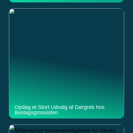
Opdag et Stort Udvalg af Dørgreb hos
Beslagsgrossisten