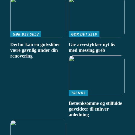
GØR DET SELV
GØR DET SELV
Derfor kan en gulvsliber
Giv arvestykker nyt liv
være gavnlig under din
med messing greb
renovering
TRENDS
Betænksomme og stilfulde
gaveideer til enhver
anledning