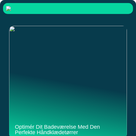
Optimér Dit Badeværelse Med Den
Perfekte Håndklædetørrer