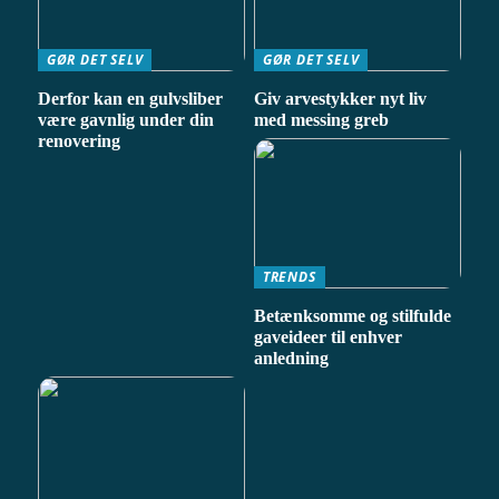
GØR DET SELV
GØR DET SELV
Derfor kan en gulvsliber
Giv arvestykker nyt liv
være gavnlig under din
med messing greb
renovering
TRENDS
Betænksomme og stilfulde
gaveideer til enhver
anledning