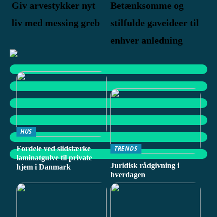
Giv arvestykker nyt
Betænksomme og
liv med messing greb
stilfulde gaveideer til
enhver anledning
HUS
Fordele ved slidstærke
TRENDS
laminatgulve til private
Juridisk rådgivning i
hjem i Danmark
hverdagen