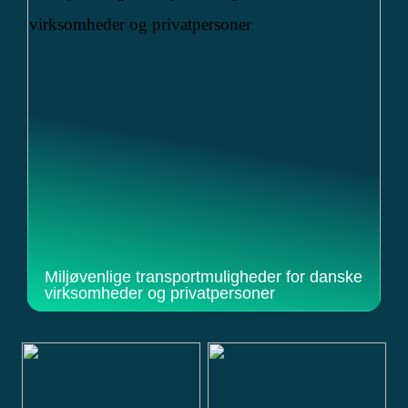
Miljøvenlige transportmuligheder for danske
virksomheder og privatpersoner