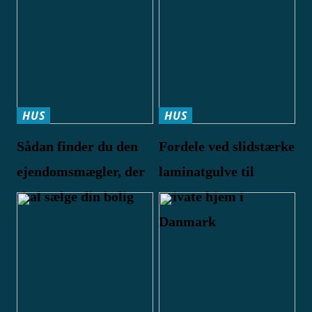
HUS
HUS
Sådan finder du den
Fordele ved slidstærke
ejendomsmægler, der
laminatgulve til
skal sælge din bolig
private hjem i
Danmark