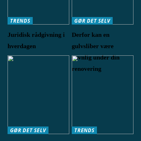
TRENDS
GØR DET SELV
Juridisk rådgivning i
Derfor kan en
hverdagen
gulvsliber være
gavnlig under din
renovering
GØR DET SELV
TRENDS