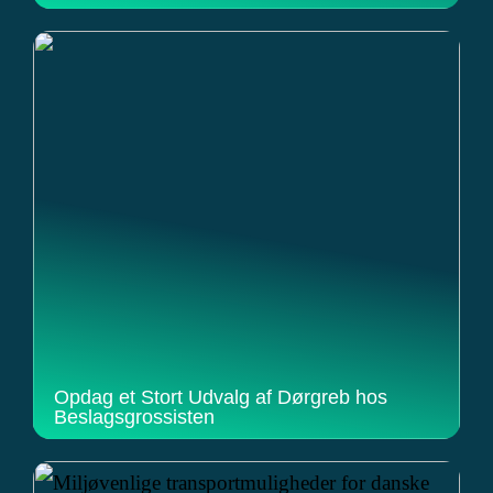
Opdag et Stort Udvalg af Dørgreb hos
Beslagsgrossisten