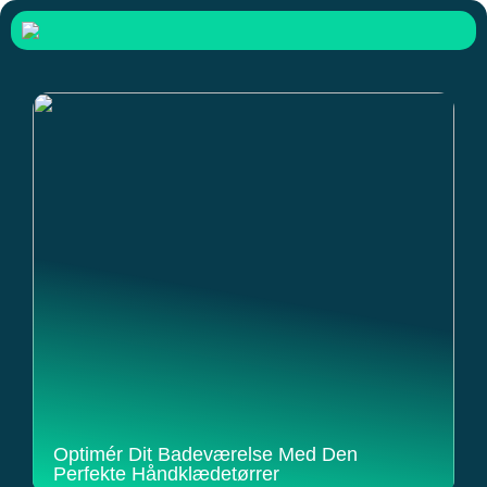
Optimér Dit Badeværelse Med Den
Perfekte Håndklædetørrer