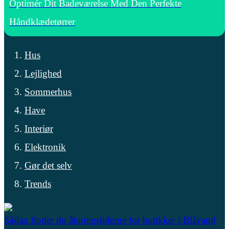
Optimér Dit Badeværelse Med Den Perfekte
Håndklædetørrer
Hus
Lejlighed
Sommerhus
Have
Interiør
Elektronik
Gør det selv
Trends
Sådan finder du åbningstiderne for butikker i Blåvand