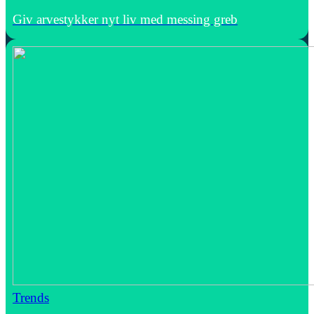
Giv arvestykker nyt liv med messing greb
Trends