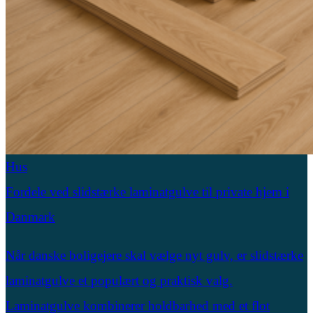
Hus
Fordele ved slidstærke laminatgulve til private hjem i
Danmark
Når danske boligejere skal vælge nyt gulv, er slidstærke
laminatgulve et populært og praktisk valg.
Laminatgulve kombinerer holdbarhed med et flot