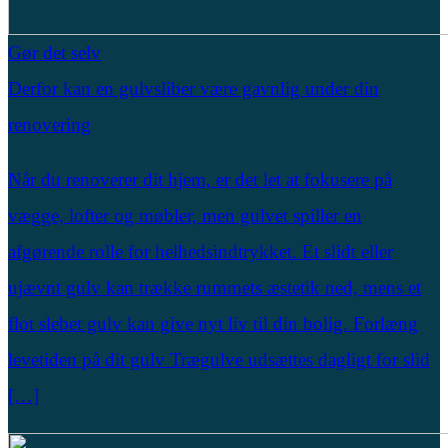
Gør det selv
Derfor kan en gulvsliber være gavnlig under din
renovering
Når du renoverer dit hjem, er det let at fokusere på
vægge, lofter og møbler, men gulvet spiller en
afgørende rolle for helhedsindtrykket. Et slidt eller
ujævnt gulv kan trække rummets æstetik ned, mens et
flot slebet gulv kan give nyt liv til din bolig. Forlæng
levetiden på dit gulv Trægulve udsættes dagligt for slid
[…]