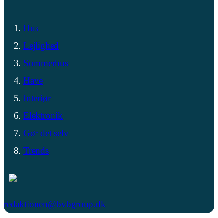
Hus
Lejlighed
Sommerhus
Have
Interiør
Elektronik
Gør det selv
Trends
redaktionen@bvbgroup.dk