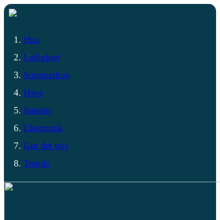
Hus
Lejlighed
Sommerhus
Have
Interiør
Elektronik
Gør det selv
Trends