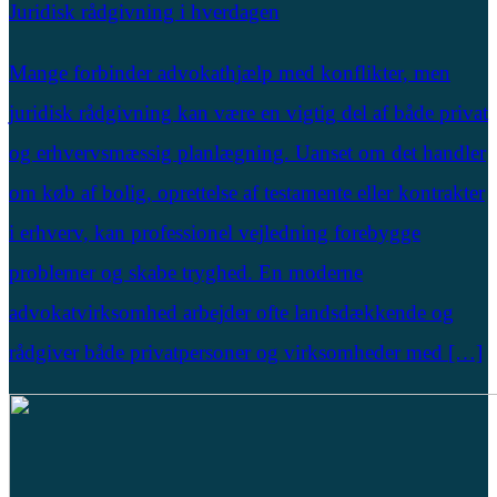
Juridisk rådgivning i hverdagen
Mange forbinder advokathjælp med konflikter, men
juridisk rådgivning kan være en vigtig del af både privat
og erhvervsmæssig planlægning. Uanset om det handler
om køb af bolig, oprettelse af testamente eller kontrakter
i erhverv, kan professionel vejledning forebygge
problemer og skabe tryghed. En moderne
advokatvirksomhed arbejder ofte landsdækkende og
rådgiver både privatpersoner og virksomheder med […]