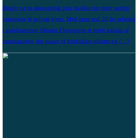
design og en økonomisk pris, hvilket gør dem særligt
velegnede til private hjem. Med mere end 20 års erfaring
i gulvbranchen tilbyder Flottegulve et bredt udvalg af
laminatgulve, der passer til forskellige stilarter og […]