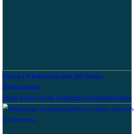
Optimér Dit Badeværelse Med Den Perfekte
Håndklædetørrer
Opdag et Stort Udvalg af Dørgreb hos Beslagsgrossisten